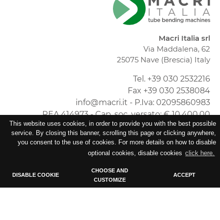
Macri Italia srl
Via Maddalena, 62
25075 Nave (Brescia) Italy
Tel. +39 030 2532216
Fax +39 030 2538084
info@macri.it - P.Iva: 02095860983
REA 414973 - Cap. soc. versato: € 10.400,00
This website uses cookies, in order to provide you with the best possible
Privacy policy
service. By closing this banner, scrolling this page or clicking anywhere,
you consent to the use of cookies. For more details on how to disable
Cookie policy
optional cookies, disable cookies
click here.
Timmagine | Agenzia di marketing e
comunicazione
CHOOSE AND
DISABLE COOKIE
ACCEPT
CUSTOMIZE
Cookie Policy
Tecnical
Technical cookies essential for the functioning of the site