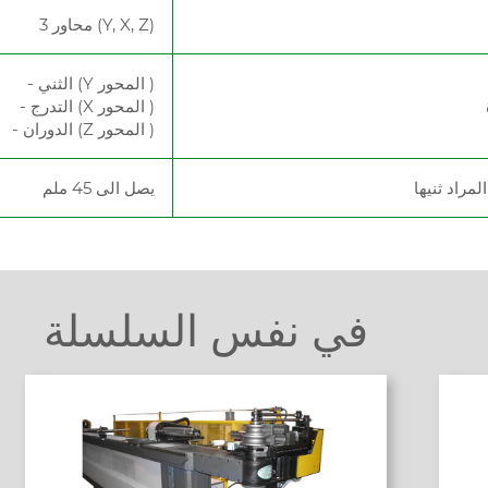
3 محاور (Y, X, Z)
- الثني (Y المحور )
- التدرج (X المحور )
- الدوران (Z المحور )
مراد ثنيها
يصل الى 45 ملم
في نفس السلسلة