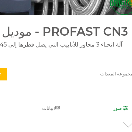
45 موديل - PROFAST CN3
آلة انحناء 3 محاور للأنابيب التي يصل قطرها إلى 45 ملم
جموعة المعدات
ع
صور
بيانات