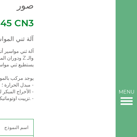
صور
45 CN3
35 CN3 PROFAST آلة ثني ال
PROFAST 45 CN3 يستطيع ثني
يوجد مركب بالمو
مبدل الحرارة ؛ -
الأخراج المبكر للمغزل ؛ -
MENU
تزييت اوتوماتيكي للمغزل. -
اسم النموذج